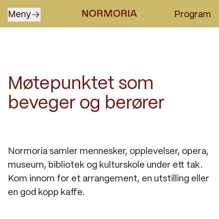
Skip to content
Meny
Program
Open
menu
Møtepunktet som
beveger og berører
Normoria samler mennesker, opplevelser, opera,
museum, bibliotek og kulturskole under ett tak.
Kom innom for et arrangement, en utstilling eller
en god kopp kaffe.