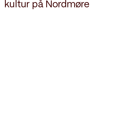
kultur på Nordmøre
13. aug. 2026
10:00-15:00
Pedagogseminar: Funksjonsmangfold
i danseundervisning
Normoria, Formidlingsrom
Funksjonsmangfold i danseundervisning
Les mer
Finn billett