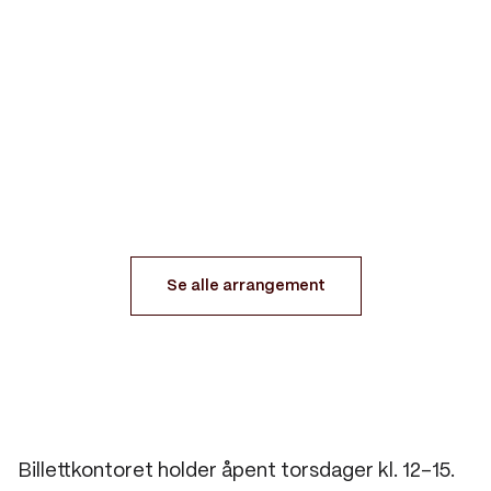
Normoria, Hauk Lillesal
med Inger Lise Bøe og Rune Tylden
Les mer
Finn billett
Se alle arrangement
Billettkontoret holder åpent torsdager kl. 12-15.