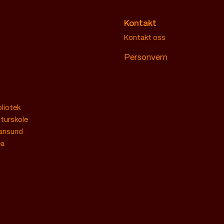
Kontakt
Kontakt oss
Personvern
bliotek
lturskole
iansund
ea