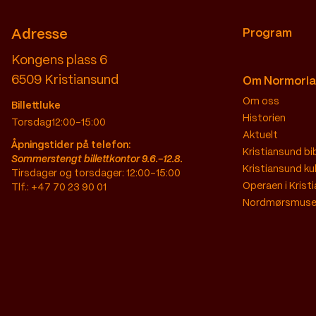
Adresse
Program
Kongens plass 6
6509
Kristiansund
Om Normoria
Om oss
Billettluke
Historien
Torsdag
12:00–15:00
Aktuelt
Åpningstider på telefon:
Kristiansund bi
Sommerstengt billettkontor 9.6.-12.8.
Kristiansund ku
Tirsdager og torsdager: 12:00-15:00
Operaen i Krist
Tlf.: +47 70 23 90 01
Nordmørsmus