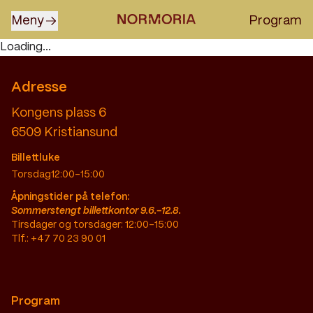
Skip to content
Meny
Program
Open
menu
Loading...
Adresse
Kongens plass 6
6509
Kristiansund
Billettluke
Torsdag
12:00–15:00
Åpningstider på telefon:
Sommerstengt billettkontor 9.6.-12.8.
Tirsdager og torsdager: 12:00-15:00
Tlf.: +47 70 23 90 01
Program