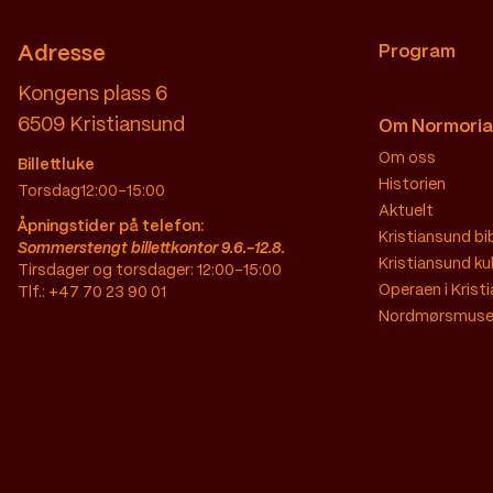
Adresse
Program
Kongens plass 6
6509
Kristiansund
Om Normoria
Om oss
Billettluke
Historien
Torsdag
12:00–15:00
Aktuelt
Åpningstider på telefon:
Kristiansund bi
Sommerstengt billettkontor 9.6.-12.8.
Kristiansund ku
Tirsdager og torsdager: 12:00-15:00
Operaen i Krist
Tlf.: +47 70 23 90 01
Nordmørsmus