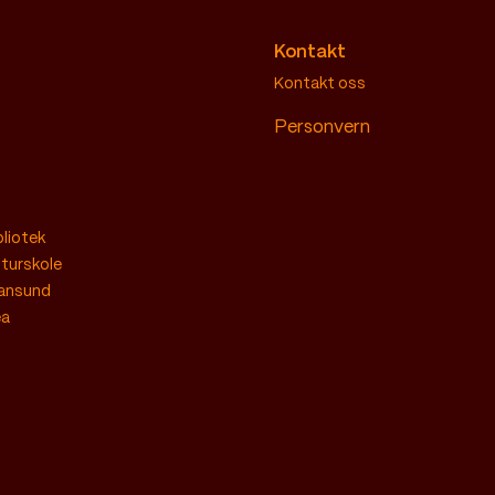
Kontakt
Kontakt oss
Personvern
bliotek
lturskole
iansund
ea